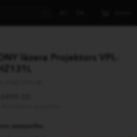
Grozs
RU
EN
ONY lāzera Projektors VPL-
HZ131L
L-FHZ131L/B
16499.00
Bezmaksas piegāde!
eces pieejamība