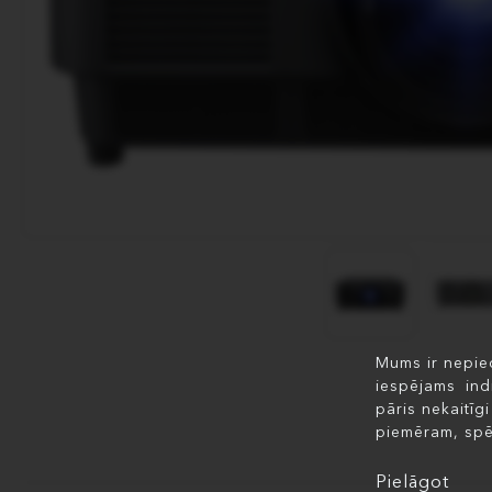
Mums ir nepiec
iespējams ind
pāris nekaitīg
piemēram, spē
Pielāgot