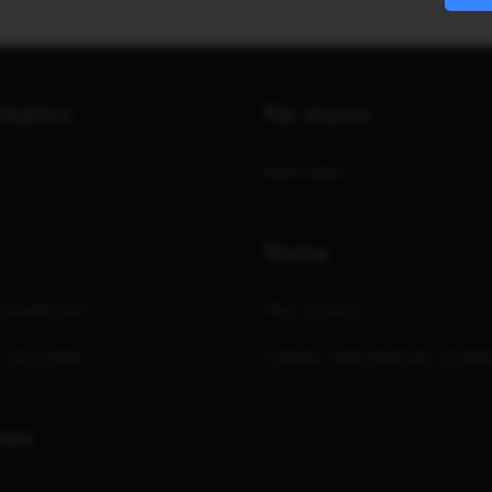
tbalsts
Par mums
Kontakti
Noma
oteikumi
Par nomu
 politika
Labas lietošanas prak
ies