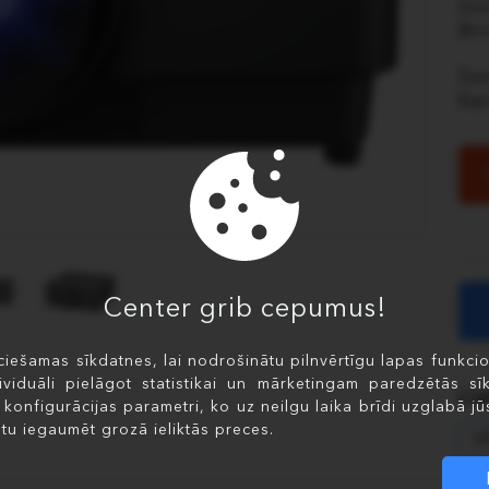
Son
Brī
Son
Ka
Center grib cepumus!
iešamas sīkdatnes, lai nodrošinātu pilnvērtīgu lapas funkciona
ividuāli pielāgot statistikai un mārketingam paredzētās sīk
Lī
i konfigurācijas parametri, ko uz neilgu laika brīdi uzglabā jūs
tu iegaumēt grozā ieliktās preces.
V