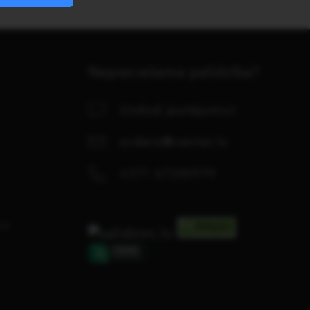
Nepieciešama palīdzība?
Uzdod jautājumu!
orders@center.lv
+371 67280979
se