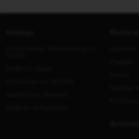
Katalogs
Klientu a
Fotokameras, Videokameras un
Apmaksa
Optika
Piegāde
Attēls un Skaņa
Serviss
PlayStation un INZONE
Iegādes n
Viedtālruņu aksesuāri
Privātuma
Apģērbs fotogrāfiem
Autorizēt