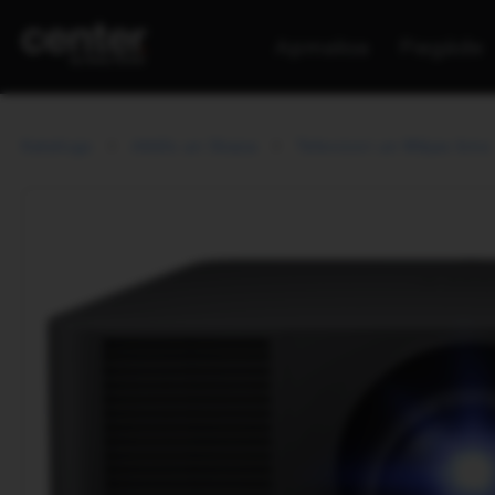
Apmaksa
Piegāde
Katalogs
Attēls un Skaņa
Televizori un Mājas kino