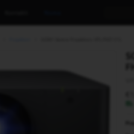
Kontakti
Noma
Projektori
SONY lāzera Projektors VPL-FHZ131L
S
F
VP
Pr