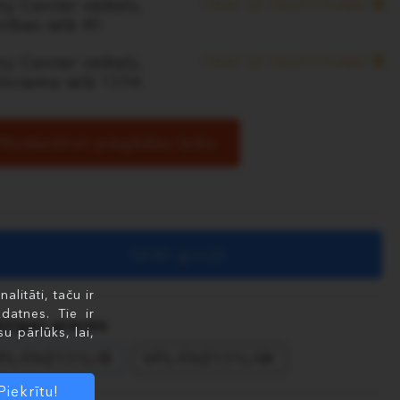
y Center veikals,
TIKAI UZ PASŪTĪJUMA
vības ielā 40
y Center veikals,
TIKAI UZ PASŪTĪJUMA
lnciema ielā 137A
Noskaidrot piegādes laiku
Ielikt grozā
litāti, taču ir
datnes. Tie ir
dzīgas preces
u pārlūks, lai,
PL-FHZ131L/B
VPL-FHZ131L/W
Piekrītu!