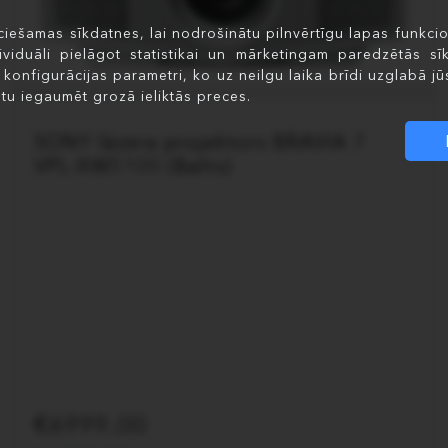
iešamas sīkdatnes, lai nodrošinātu pilnvērtīgu lapas funkciona
ividuāli pielāgot statistikai un mārketingam paredzētās sīk
i konfigurācijas parametri, ko uz neilgu laika brīdi uzglabā jūs
tu iegaumēt grozā ieliktās preces.
SONY lāzera projektors BRAVIA 7
VPL-XW5100 (Balts)
6999.00