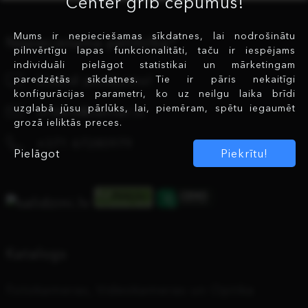
Center grib cepumus!
Mums ir nepieciešamas sīkdatnes, lai nodrošinātu
Nepieciešama palīdzība?
pilnvērtīgu lapas funkcionalitāti, taču ir iespējams
individuāli pielāgot statistikai un mārketingam
paredzētās sīkdatnes. Tie ir pāris nekaitīgi
Uzdod jautājumu!
konfigurācijas parametri, ko uz neilgu laika brīdi
uzglabā jūsu pārlūks, lai, piemēram, spētu iegaumēt
orders@center.lv
grozā ieliktās preces.
+371 67280979
Pielāgot
Piekrītu!
Katalogs
Fotokameras, Videokameras un Optika