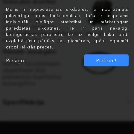
Soma jūsu drošībai
Mums ir nepieciešamas sīkdatnes, lai nodrošinātu
Jums nav jādomā
pilnvērtīgu lapas funkcionalitāti, taču ir iespējams
par to, kur likt
individuāli pielāgot statistikai un mārketingam
iznomāto objektīvu -
paredzētās sīkdatnes. Tie ir pāris nekaitīgi
mēs nodrošinām aprīkojumu tikai ar
konfigurācijas parametri, ko uz neilgu laika brīdi
aizsargvāciņu.
uzglabā jūsu pārlūks, lai, piemēram, spētu iegaumēt
grozā ieliktās preces.
Vienmēr aizsargāts
Pielāgot
Piekrītu!
Katram iznomātajam
objektīvam būs
pievienots kvalitatīvs
aizsargfiltrs.
Specifikācija