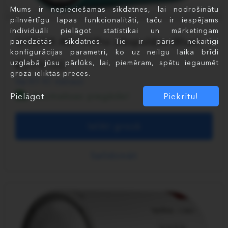
Mums ir nepieciešamas sīkdatnes, lai nodrošinātu
pilnvērtīgu lapas funkcionalitāti, taču ir iespējams
individuāli pielāgot statistikai un mārketingam
GODOX AD100Pro zibspuldze (Blue)
paredzētās sīkdatnes. Tie ir pāris nekaitīgi
konfigurācijas parametri, ko uz neilgu laika brīdi
uzglabā jūsu pārlūks, lai, piemēram, spētu iegaumēt
279.00
grozā ieliktās preces.
Vai €9.43 mēnesī
Bezmaksas piegāde!
Pielāgot
Piekrītu!
Ielikt grozā
Salīdzināt