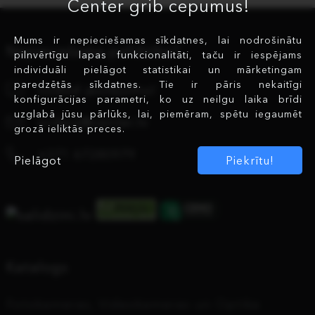
Center grib cepumus!
Mums ir nepieciešamas sīkdatnes, lai nodrošinātu
Nepieciešama palīdzība?
pilnvērtīgu lapas funkcionalitāti, taču ir iespējams
individuāli pielāgot statistikai un mārketingam
paredzētās sīkdatnes. Tie ir pāris nekaitīgi
Uzdod jautājumu!
konfigurācijas parametri, ko uz neilgu laika brīdi
uzglabā jūsu pārlūks, lai, piemēram, spētu iegaumēt
orders@center.lv
grozā ieliktās preces.
+371 67280979
Pielāgot
Piekrītu!
Katalogs
Fotokameras, Videokameras un Optika