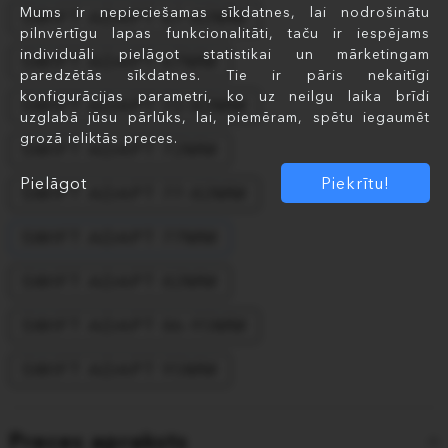
Mums ir nepieciešamas sīkdatnes, lai nodrošinātu
SWIFT ADAPT 67-82MM
pilnvērtīgu lapas funkcionalitāti, taču ir iespējams
individuāli pielāgot statistikai un mārketingam
SWIFT ADAPT 67MM
paredzētās sīkdatnes. Tie ir pāris nekaitīgi
konfigurācijas parametri, ko uz neilgu laika brīdi
SWIFT ADAPT 72-82MM
uzglabā jūsu pārlūks, lai, piemēram, spētu iegaumēt
grozā ieliktās preces.
SWIFT ADAPT 72MM
Pielāgot
Piekrītu!
SWIFT ADAPT 77-82MM
SWIFT ADAPT 77MM
SWIFT ADAPT 82MM
SWIFT ADAPT 86-95MM
SWIFT ADAPT 95MM
Preces apraksts