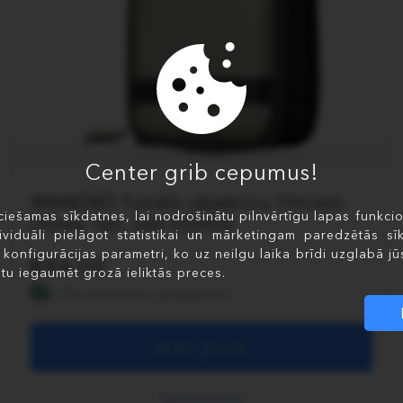
Center grib cepumus!
WANDRD futrāls objektīvu filtriem
iešamas sīkdatnes, lai nodrošinātu pilnvērtīgu lapas funkciona
(Yuma Tan, līdz 82mm)
ividuāli pielāgot statistikai un mārketingam paredzētās sīk
i konfigurācijas parametri, ko uz neilgu laika brīdi uzglabā jūs
44.00
tu iegaumēt grozā ieliktās preces.
Bezmaksas piegāde!
Ielikt grozā
Salīdzināt