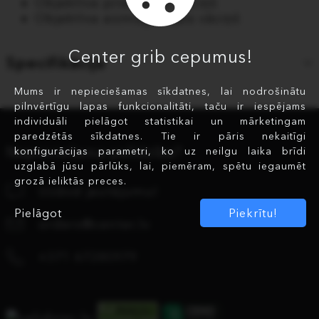
Objektīva priekšējais vāciņš
Objektīva aizmugurējais vāciņš
Center grib cepumus!
Specifikācija
Mums ir nepieciešamas sīkdatnes, lai nodrošinātu
pilnvērtīgu lapas funkcionalitāti, taču ir iespējams
individuāli pielāgot statistikai un mārketingam
paredzētās sīkdatnes. Tie ir pāris nekaitīgi
Nepieciešama palīdzība?
konfigurācijas parametri, ko uz neilgu laika brīdi
uzglabā jūsu pārlūks, lai, piemēram, spētu iegaumēt
grozā ieliktās preces.
Uzdod jautājumu!
Pielāgot
Piekrītu!
orders@center.lv
+371 67280979