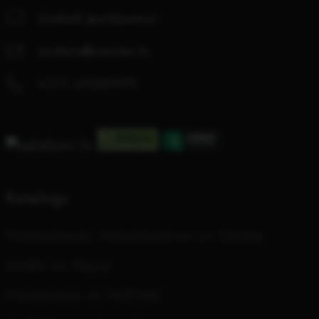
Uzdod jautājumu!
orders@center.lv
+371 67280979
Katalogs
Fotokameras, Videokameras un Optika
Attēls un Skaņa
PlayStation un INZONE