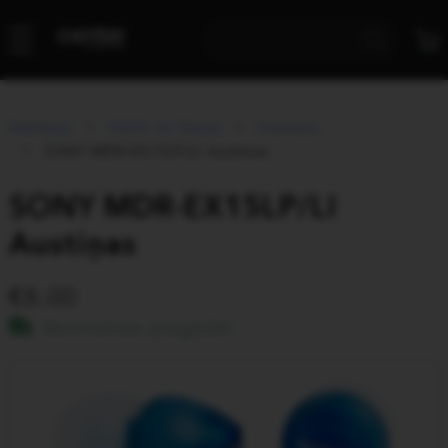
Katalogs
Attēls un Skaņa
Austiņas
SONY MDR-EX15LP/LI Austiņas
SONY MDR-EX15LP/LI
Austiņas
8.00
Bezmaksas piegāde!