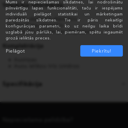
Mums ir nepieciešamas sīkdatnes, lai nodrošinātu
Vispārēja informācija
pilnvērtīgu lapas funkcionalitāti, taču ir iespējams
individuāli pielāgot statistikai un mārketingam
9mm skaļruņa diametrs
paredzētās sīkdatnes. Tie ir pāris nekaitīgi
Neodīma magnēts
konfigurācijas parametri, ko uz neilgu laika brīdi
8-22000 frekvences diapazons
uzglabā jūsu pārlūks, lai, piemēram, spētu iegaumēt
grozā ieliktās preces.
Komplektācija
Pielāgot
Piekrītu!
Austiņas
Ausu ielikņu trīs izmēros
Specifikācija
Nepieciešama palīdzība?