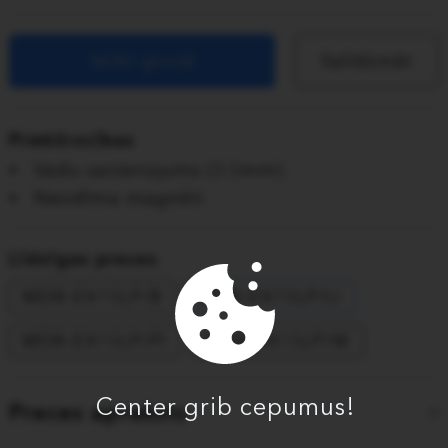
Ielikt grozā
Salīdzināt
Priekšrocības
Vadu savienojums (3.5mm)
Neodīma magnēti
Līdzīgas preces
MDR-EX15LP/B
MDR-EX15LP/LI
MDR-EX15LP/PI
MDR-EX15LP/W
Center grib cepumus!
Preces apraksts