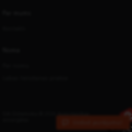
Par mums
Kontakti
Noma
Par nomu
Labas lietošanas prakse
SIA Dižtehnika © 2026 Autortiesības
aizsargātas
Uzdod jautājumu!