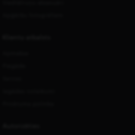
Viedtālruņu aksesuāri
Apģērbs fotogrāfiem
Klientu atbalsts
Apmaksa
Piegāde
Serviss
Iegādes noteikumi
Privātuma politika
Autorizēties