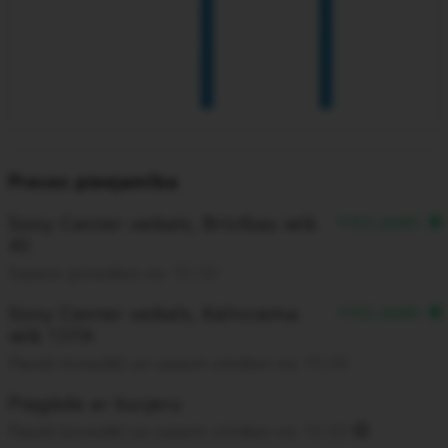
Preces pieejamība
Sony Center veikals, Brīvības ielā
PIEEJAMS
40
Saņem pirmdien no 10:00
Sony Center veikals, Kalnciema
PIEEJAMS
ielā 137A
Pasūti šonedēļ un saņem otrdien no 10:00
Piegāde ar kurjeru
Pasūti šonedēļ un saņem otrdien no 10:00