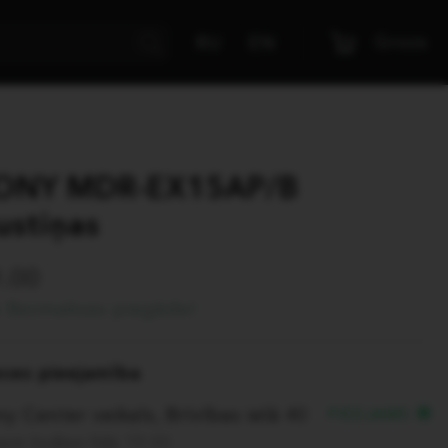
Grozs
RU
EN
ONY MDR-EX15AP/B
ustiņas
.00
Bezmaksas piegāde!
eces pieejamība
y Center veikals, Brīvības ielā 40
PIEEJAMS
em šodien līdz 19:00