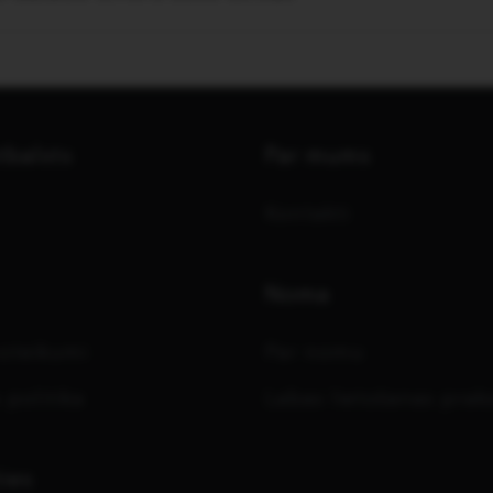
tbalsts
Par mums
Kontakti
Noma
oteikumi
Par nomu
 politika
Labas lietošanas prak
ies