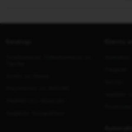
Katalogs
Klientu a
Fotokameras, Videokameras un
Apmaksa
Optika
Piegāde
Attēls un Skaņa
Serviss
PlayStation un INZONE
Iegādes n
Viedtālruņu aksesuāri
Privātuma
Apģērbs fotogrāfiem
Autorizēt