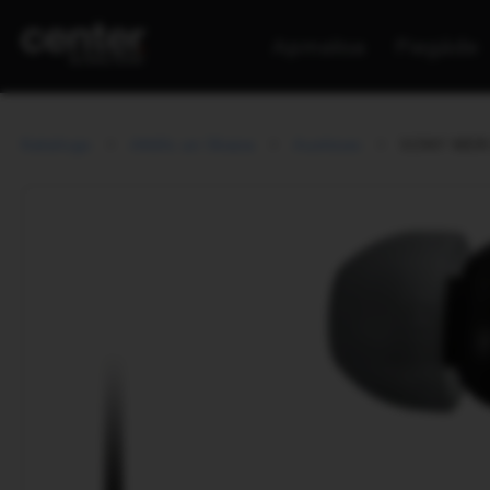
Apmaksa
Piegāde
Katalogs
Attēls un Skaņa
Austiņas
SONY MDR-