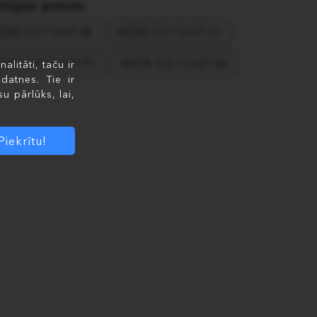
dzīgas preces
DR-EX15AP/B
MDR-EX15AP/LI
DR-EX15AP/PI
MDR-EX15AP/W
litāti, taču ir
datnes. Tie ir
u pārlūks, lai,
Piekrītu!