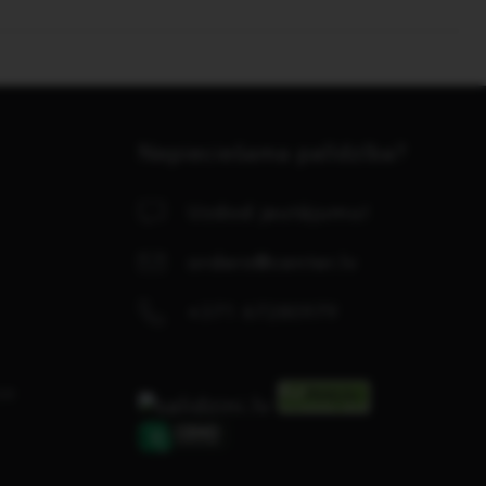
Nepieciešama palīdzība?
Uzdod jautājumu!
orders@center.lv
+371 67280979
se