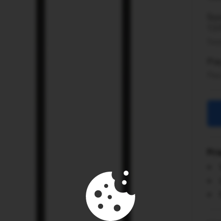
Son
13
Saņ
Pi
Pas
Pr