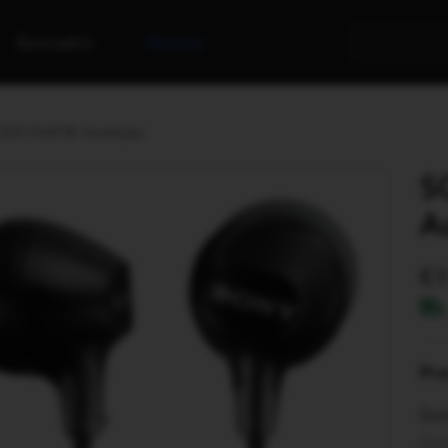
Kontakti
Noma
EX15AP/B Austiņas
S
A
9
Pr
Son
Saņ