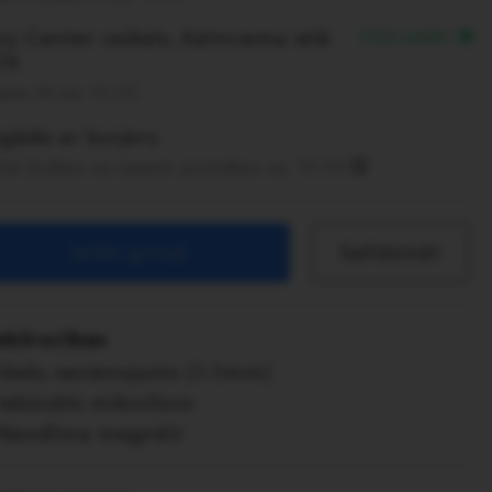
y Center veikals, Kalnciema ielā
PIEEJAMS
7A
em rīt no 10:00
egāde ar kurjeru
ūti šodien un saņem pirmdien no 10:00
Ielikt grozā
Salīdzināt
iekšrocības
Vadu savienojums (3.5mm)
Iebūvēts mikrofons
Neodīma magnēti