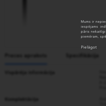
Mums ir nepiec
iespējams ind
pāris nekaitīg
piemēram, spē
Pielāgot
Preces apraksts
Specifikācija
Vispārēja informācija
9m
Ne
8-
Pre
Komplektācija
Au
Tr