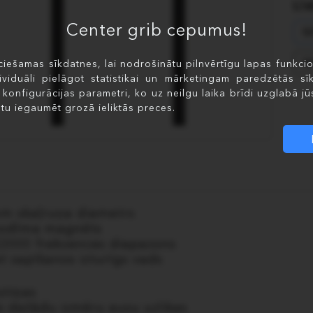
Lī
Center grib cepumus!
M
M
iešamas sīkdatnes, lai nodrošinātu pilnvērtīgu lapas funkciona
ividuāli pielāgot statistikai un mārketingam paredzētās sīk
i konfigurācijas parametri, ko uz neilgu laika brīdi uzglabā jūs
tu iegaumēt grozā ieliktās preces.
m skaļruņa diametrs
odīma magnēts
22000 frekvences diapazons
t sapīšanos izturīgs vads
stiņas
īs dažādu izmēru ausu uzlikas