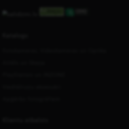
Katalogs
Fotokameras, Videokameras un Optika
Attēls un Skaņa
PlayStation un INZONE
Viedtālruņu aksesuāri
Apģērbs fotogrāfiem
Klientu atbalsts