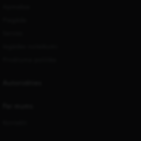
Apmaksa
Piegāde
Serviss
Iegādes noteikumi
Privātuma politika
Autorizēties
Par mums
Kontakti