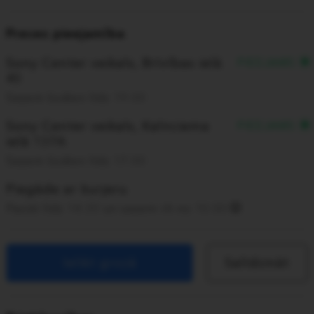
Preces pieejamība
Sony Center veikals, Brīvības ielā
PIEEJAMS
40
Saņem šodien līdz 19:00
Sony Center veikals, Kalnciema
PIEEJAMS
ielā 137A
Saņem šodien līdz 17:00
Piegāde ar kurjeru
Pasūti līdz 14:30 un saņem rīt no 10:00
Ielikt grozā
Salīdzināt