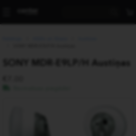
Katalogs
Attēls un Skaņa
Austiņas
SONY MDR-E9LP/H Austiņas
SONY MDR-E9LP/H Austiņas
7.00
Bezmaksas piegāde!