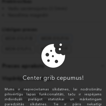
Priekšrocības
Vadu savienojums (3.5mm)
Neodīma magnēti
Līdzīgas preces
MDR-E9LP/B
MDR-E9LP/H
MDR-E9LP/L
MDR-E9LP/P
Preces apraksts
Center grib cepumus!
Vispārēja informācija
Mums ir nepieciešamas sīkdatnes, lai nodrošinātu
Standarta dizains
pilnvērtīgu lapas funkcionalitāti, taču ir iespējams
Neodīma magnēts
individuāli pielāgot statistikai un mārketingam
18-22000 frekvences diapazons
paredzētās sīkdatnes. Tie ir pāris nekaitīgi