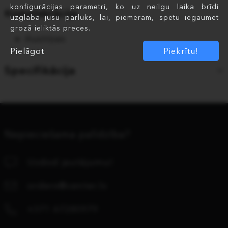
konfigurācijas parametri, ko uz neilgu laika brīdi
Komplektācija
uzglabā jūsu pārlūks, lai, piemēram, spētu iegaumēt
grozā ieliktās preces.
Austiņas
Pielāgot
Piekrītu!
Specifikācija
Nepieciešama palīdzība?
Uzdod jautājumu!
orders@center.lv
+371 67280979