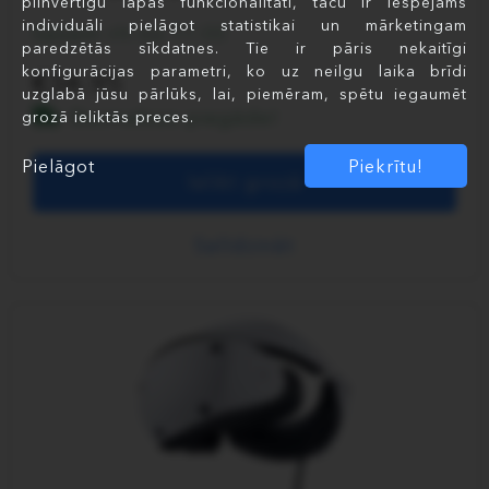
pilnvērtīgu lapas funkcionalitāti, taču ir iespējams
individuāli pielāgot statistikai un mārketingam
Saņem rīt no 11:00
paredzētās sīkdatnes. Tie ir pāris nekaitīgi
konfigurācijas parametri, ko uz neilgu laika brīdi
34.95
uzglabā jūsu pārlūks, lai, piemēram, spētu iegaumēt
Bezmaksas piegāde!
grozā ieliktās preces.
Pielāgot
Piekrītu!
Ielikt grozā
Salīdzināt