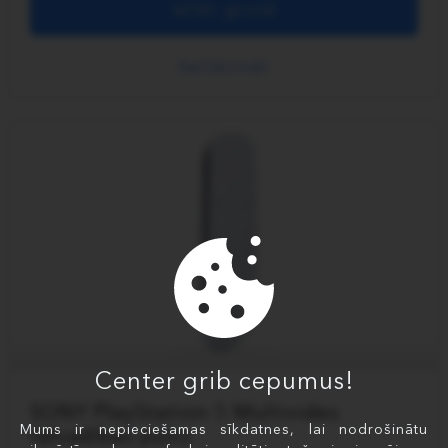
Ielikt grozā
Salīdzināt
Center grib cepumus!
SONY PlayStation 5 Multivides
Mums ir nepieciešamas sīkdatnes, lai nodrošinātu
tālvadības pults