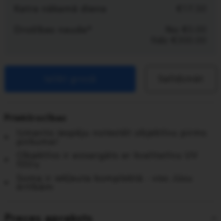
Katra nākamā diena
17.50
Drošības nauda*
No
0.00
līdz
300.00
Ielikt grozā
Salīdzināt
Priekšrocības
Izmanto iespēju notestēt objektīvu pirms
pirkuma!
Objektīvs ir aizsargāts ar kvalitatīvu UV
filtru
Soma ir iekļauta komplektā - viss Jūsu
ērtībām
Preces apraksts