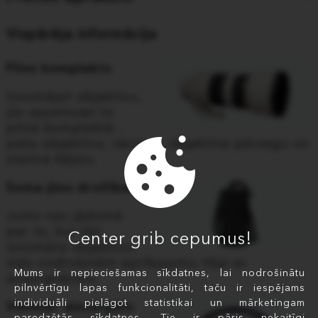
Vispārēja informācija
Pilns komplekts
Iznomājot objektīvu,
jūs saņemsiet to
pilnā komplektā -
pašu objektīvu, vāciņus, objektīva pārsegu un
statīva kājiņu.
Soma jūsu drošībai
Jums nav jādomā
par to, kur likt
Center grib cepumus!
iznomāto objektīvu -
mēs nodrošinām aprīkojumu tikai ar
Mums ir nepieciešamas sīkdatnes, lai nodrošinātu
aizsargvāciņu.
pilnvērtīgu lapas funkcionalitāti, taču ir iespējams
individuāli pielāgot statistikai un mārketingam
Vienmēr aizsargāts
paredzētās sīkdatnes. Tie ir pāris nekaitīgi