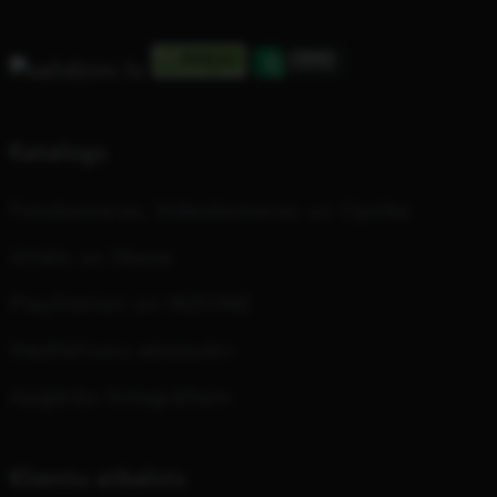
Katalogs
Fotokameras, Videokameras un Optika
Attēls un Skaņa
PlayStation un INZONE
Viedtālruņu aksesuāri
Apģērbs fotogrāfiem
Klientu atbalsts