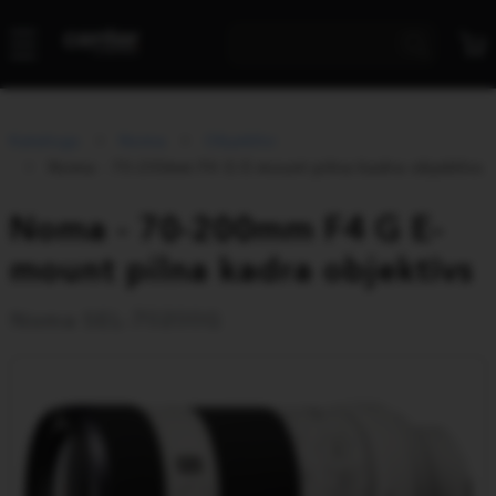
Katalogs
Noma
Objektīvi
Noma - 70-200mm F4 G E-mount pilna kadra objektīvs
Noma - 70-200mm F4 G E-
mount pilna kadra objektīvs
Noma SEL-70200G