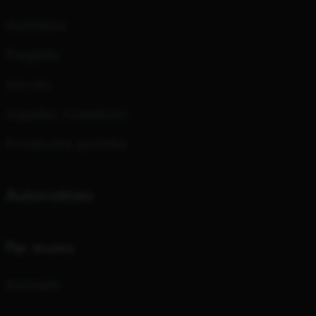
Apmaksa
Piegāde
Serviss
Iegādes noteikumi
Privātuma politika
Autorizēties
Par mums
Kontakti