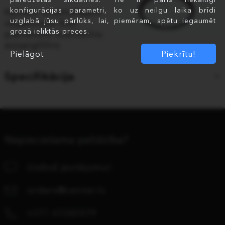
konfigurācijas parametri, ko uz neilgu laika brīdi
Katram iznomātajam
uzglabā jūsu pārlūks, lai, piemēram, spētu iegaumēt
objektīvam būs
grozā ieliktās preces.
pievienots kvalitatīvs
aizsargfiltrs.
Pielāgot
Piekrītu!
Specifikācija
Nepieciešama palīdzība?
Uzdod jautājumu!
orders@center.lv
+371 67280979