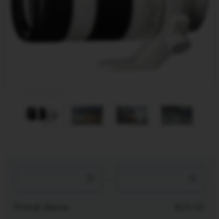
-
Pirmā diena
25.00