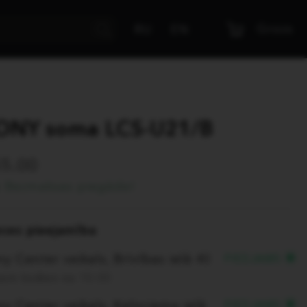
Grozs
RU
EN
ONY soma LCS-U21/B
55.00
Bezmaksas piegāde!
eces pieejamība
y Center veikals, Brīvības ielā 40
PIEEJAMS
em šodien no 10:00
y Center veikals, Kalnciema ielā
PIEEJAMS