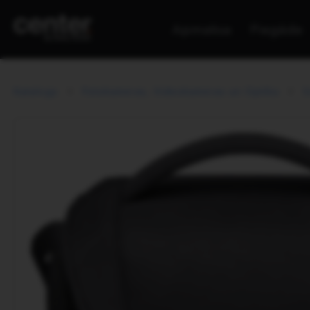
Apmaksa
Piegāde
Katalogs
Fotokameras, Videokameras un Optika
S