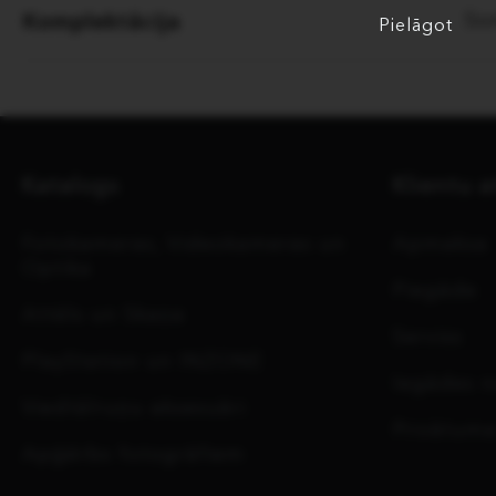
Komplektācija
So
Pielāgot
Katalogs
Klientu a
Fotokameras, Videokameras un
Apmaksa
Optika
Piegāde
Attēls un Skaņa
Serviss
PlayStation un INZONE
Iegādes n
Viedtālruņu aksesuāri
Privātuma
Apģērbs fotogrāfiem