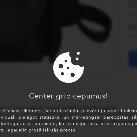
13
Pas
Pi
Pas
Center grib cepumus!
ta un kompakta aizsardzība videokamerai
iešamas sīkdatnes, lai nodrošinātu pilnvērtīgu lapas funkciona
miņā varat uzglabāt Memory Stick™ vai SD atmiņa
ividuāli pielāgot statistikai un mārketingam paredzētās sīk
alitatīvs neoprēna materiāls pasargās jūsu kamer
i konfigurācijas parametri, ko uz neilgu laika brīdi uzglabā jūs
ca siksniņa
tu iegaumēt grozā ieliktās preces.