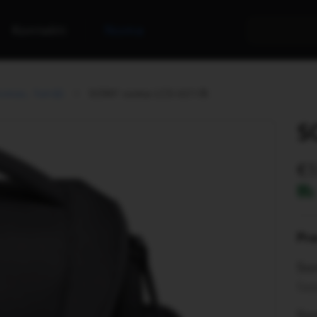
Kontakti
Noma
omas, futrāļi
SONY soma LCS-U21/B
S
Pr
Son
Saņ
Son