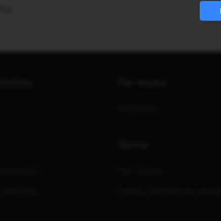
ma
tbalsts
Par mums
Kontakti
Noma
oteikumi
Par nomu
 politika
Labas lietošanas prak