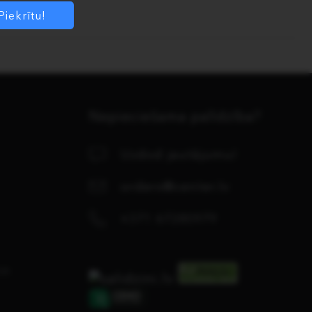
Piekrītu!
Nepieciešama palīdzība?
Uzdod jautājumu!
orders@center.lv
+371 67280979
se