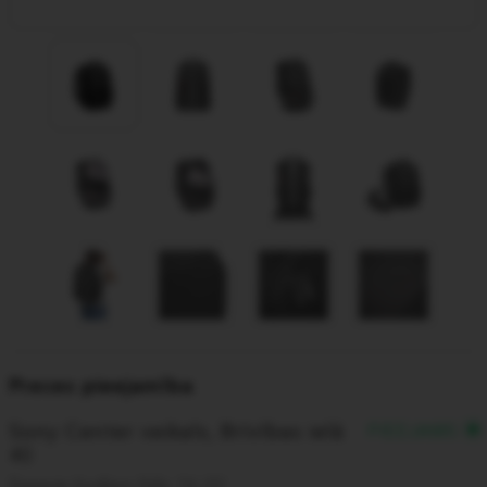
Preces pieejamība
Sony Center veikals, Brīvības ielā
PIEEJAMS
40
Saņem šodien līdz 16:00