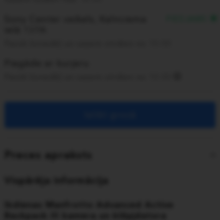
Sony Center veikals, Kalnciema
PIEEJAMS
ielā 137A
Pasūti šonedēļ un saņem otrdien no 10:00
Piegāde ar kurjeru
Pasūti šonedēļ un saņem otrdien no 10:00
Ielikt grozā
Preces apraksts
Vispārēja informācija
Ikdienas Manfrotto Advanced Active
Backpack III kamera un klēpjdatora