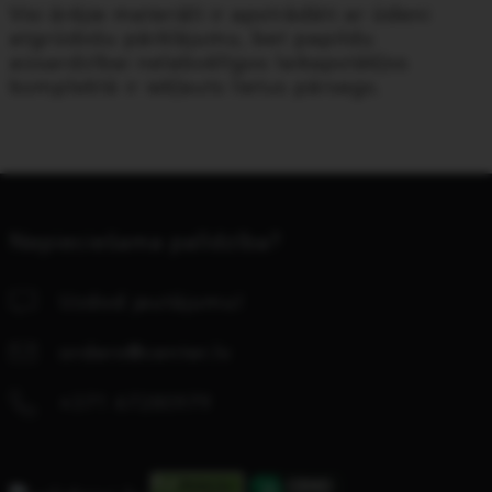
Visi ārējie materiāli ir apstrādāti ar ūdeni
atgrūdošu pārklājumu, bet papildu
aizsardzībai nelabvēlīgos laikapstākļos
komplektā ir iekļauts lietus pārsegs.
Nepieciešama palīdzība?
Uzdod jautājumu!
orders@center.lv
+371 67280979