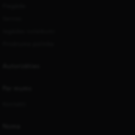
Piegāde
Serviss
Iegādes noteikumi
Privātuma politika
Autorizēties
Par mums
Kontakti
Noma