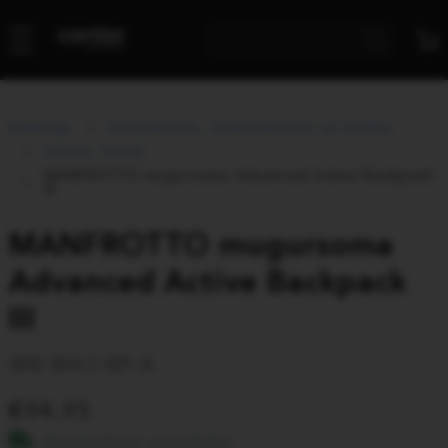
Katalogs
Fotokameras, Videokameras un Optika
Somas, futrāļi
MANFROTTO mugursoma Advanced Active Backpack
III
MANFROTTO mugursoma
Advanced Active Backpack
III
MB MA3-BP-A
94.95
Bezmaksas piegāde!