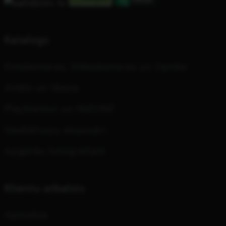
Katalogs
Fotokameras, Videokameras un Optika
Attēls un Skaņa
PlayStation un INZONE
Viedtālruņu aksesuāri
Apģērbs fotogrāfiem
Klientu atbalsts
Apmaksa