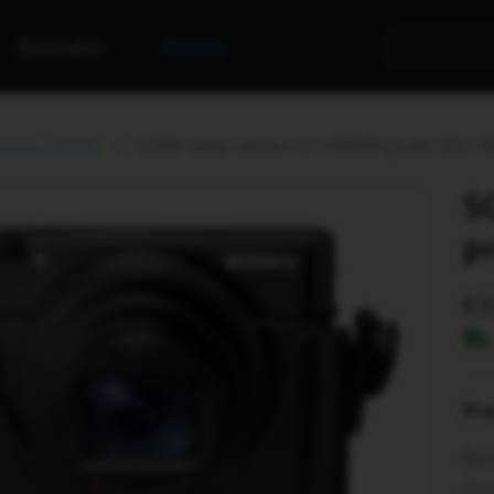
Kontakti
Noma
omas, futrāļi
SONY ādas ietvars LCJ-RXK/B priekš DSC-
S
p
Pr
Son
Saņ