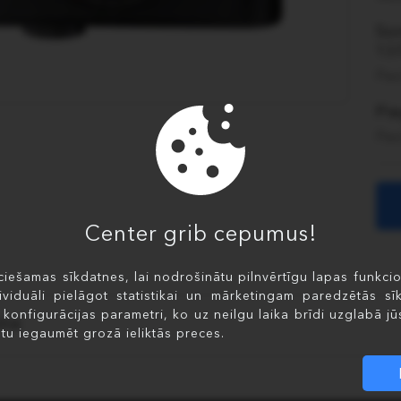
Son
13
Pas
Pi
Pas
Center grib cepumus!
iešamas sīkdatnes, lai nodrošinātu pilnvērtīgu lapas funkciona
ividuāli pielāgot statistikai un mārketingam paredzētās sīk
i konfigurācijas parametri, ko uz neilgu laika brīdi uzglabā jūs
ma
tu iegaumēt grozā ieliktās preces.