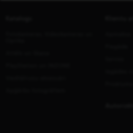
Katalogs
Klientu a
Fotokameras, Videokameras un
Apmaksa
Optika
Piegāde
Attēls un Skaņa
Serviss
PlayStation un INZONE
Iegādes n
Viedtālruņu aksesuāri
Privātuma
Apģērbs fotogrāfiem
Autorizēt