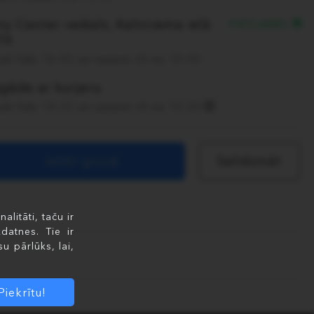
y Center veikals, Kalnciema ielā
PIEEJAMS
7A
ūti līdz 16:00 un saņem rīt no 10:00
egāde ar kurjeru
ūti līdz 14:30 un saņem rīt no 10:00
Ielikt grozā
Salīdzināt
litāti, taču ir
datnes. Tie ir
u pārlūks, lai,
Piekrītu!