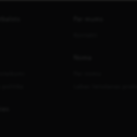
tbalsts
Par mums
Kontakti
Noma
oteikumi
Par nomu
 politika
Labas lietošanas prak
ies