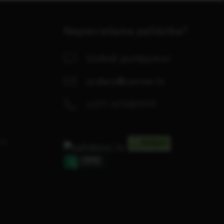
Nepieciešama palīdzība?
Uzdod jautājumu!
orders@center.lv
+371 67280979
se