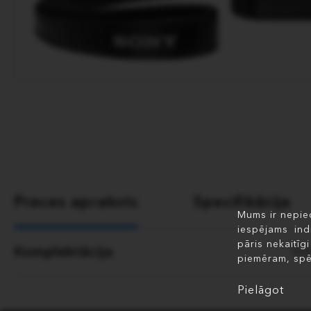
Preces apraksts
Specifikācija
Mums ir nepiec
iespējams ind
pāris nekaitīg
Komplektācija
So
piemēram, spē
Pielāgot