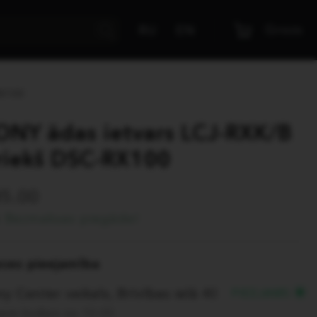
Grozs
RU
EN
RX100
ONY ādas ietvars LCJ-RXK/B
riekš DSC-RX100
85.00
Bezmaksas piegāde!
eces pieejamība
y Center veikals, Brīvības ielā 40
PIEEJAMS
em šodien no 10:00