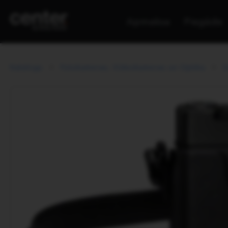
Apmaksa
Piegāde
Katalogs
Fotokameras, Videokameras un Optika
S