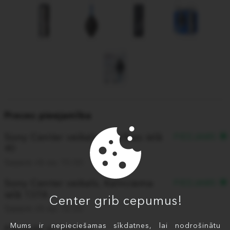
Preces pieejamība
Sony Center veikals, Brīvības ielā
PIEEJAMS
40
Saņem rīt no 10:00
Sony Center veikals, Kalnciema
PIEEJAMS
ielā 137A
Center grib cepumus!
Saņem rīt no 10:00
Mums ir nepieciešamas sīkdatnes, lai nodrošinātu
Piegāde ar kurjeru