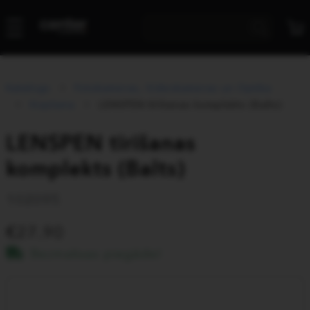
Katalogs
Fotokameras, Videokameras un Optika
Kopšana
LENSPEN tīrīšanas komplekts (Balts)
LENSPEN tīrīšanas
komplekts (Balts)
102095
27.90
Bezmaksas piegāde!