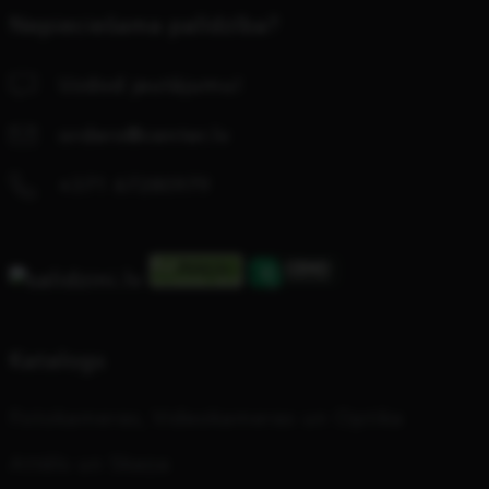
Nepieciešama palīdzība?
Uzdod jautājumu!
orders@center.lv
+371 67280979
Katalogs
Fotokameras, Videokameras un Optika
Attēls un Skaņa