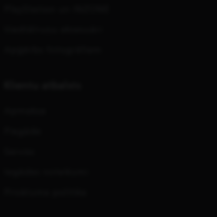
PlayStation un INZONE
Viedtālruņu aksesuāri
Apģērbs fotogrāfiem
Klientu atbalsts
Apmaksa
Piegāde
Serviss
Iegādes noteikumi
Privātuma politika