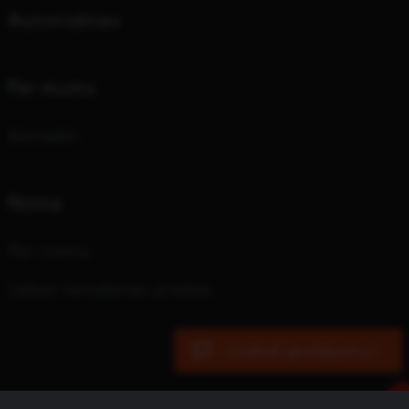
Autorizēties
Par mums
Kontakti
Noma
Par nomu
Labas lietošanas prakse
Uzdod jautājumu!
SIA Dižtehnika © 2026 Autortiesības