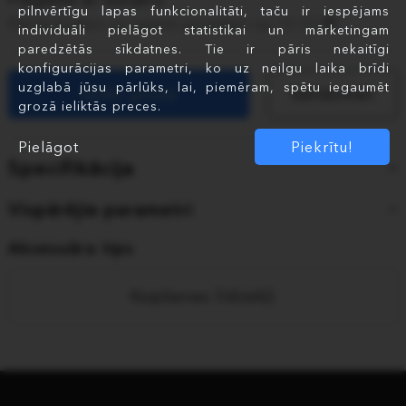
pilnvērtīgu lapas funkcionalitāti, taču ir iespējams
Pasūti šodien un saņem pirmdien no 10:00
individuāli pielāgot statistikai un mārketingam
paredzētās sīkdatnes. Tie ir pāris nekaitīgi
konfigurācijas parametri, ko uz neilgu laika brīdi
uzglabā jūsu pārlūks, lai, piemēram, spētu iegaumēt
Ielikt grozā
Salīdzināt
grozā ieliktās preces.
Pielāgot
Piekrītu!
Specifikācija
Vispārējie parametri
Aksesuāra tips
Kopšanas līdzekļi