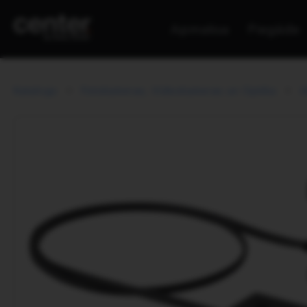
Apmaksa
Piegāde
Katalogs
Fotokameras, Videokameras un Optika
A