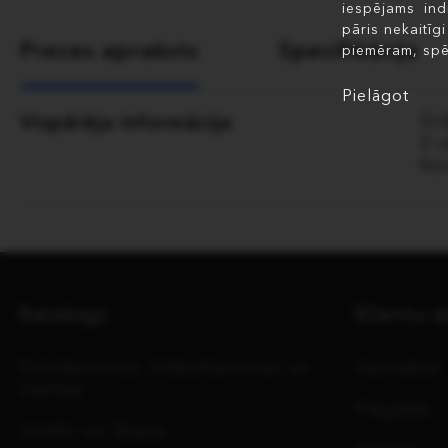
iespējams ind
pāris nekaitīg
Preces apraksts
Specifikācija
piemēram, spē
Pielāgot
Vispārēja informācija
Ārē
Z s
Ko
Katalogs
Klientu a
Fotokameras, Videokameras un
Apmaksa
Optika
Piegāde
Attēls un Skaņa