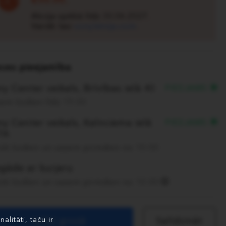
Akcija spēkā līdz 30.06.2027.
Vairāk lasi
sonylatvija.com
.
eces pieejamība
y Center veikals, Brīvības ielā 40
PIEEJAMS
em šodien līdz 19:00
y Center veikals, Kalnciema ielā
PIEEJAMS
7A
ūti šodien un saņem pirmdien no 10:00
egāde ar kurjeru
ūti šodien un saņem pirmdien no 10:00
litāti, taču ir
Ielikt grozā
Salīdzināt