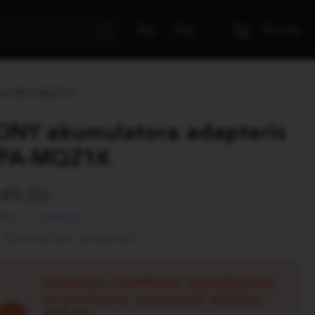
Grozs
RU
EN
ris NPA-MQZ1K
ONY akumulatora adapteris
PA-MQZ1K
449.00
 €15.17 mēnesī
Bezmaksas piegāde!
Studentu CashBack! Iegādājoties
šo produktu, saņemsiet atpakaļ
€50.00.