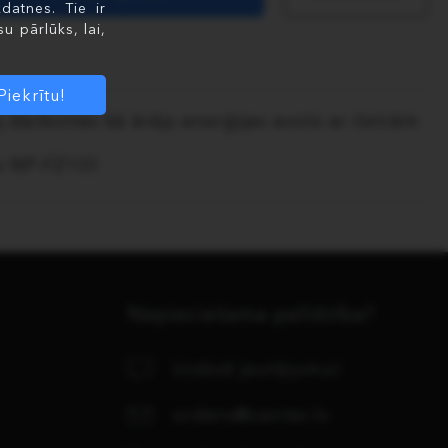
datnes. Tie ir
u pārlūks, lai,
Piekrītu!
 darboties kā ārējs enerģijas avots ar četrām
as NP-FZ100
Nepieciešama palīdzība?
Uzdod jautājumu!
orders@center.lv