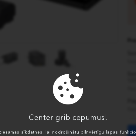
Pr
Son
Saņ
Son
13
Pas
Pi
Pas
Center grib cepumus!
iešamas sīkdatnes, lai nodrošinātu pilnvērtīgu lapas funkciona