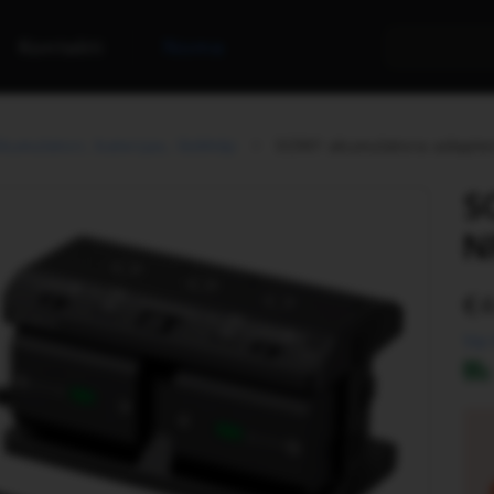
Kontakti
Noma
kumulatori, baterijas, lādētāji
SONY akumulatora adapte
S
N
Vai