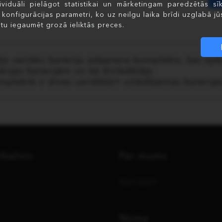
ividuāli pielāgot statistikai un mārketingam paredzētās sīk
i konfigurācijas parametri, ko uz neilgu laika brīdi uzglabā jūs
tu iegaumēt grozā ieliktās preces.
js vairāku bateriju adaptera komplekts, kas spēj
ērijas baterijām un kā ātrlādētājs
mplektā ir divas vairākkārt uzlādējamas baterij
tbalsts
Par mums
Kontakti
Noma