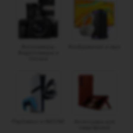
Фотокамеры,
Изображение и звук
Видеокамеры и
Оптика
PlayStation и INZONE
Аксессуары для
смартфонов