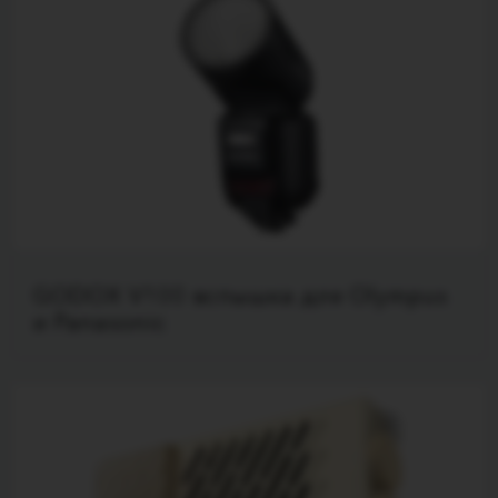
GODOX V100 вспышка для Olympus
и Panasonic