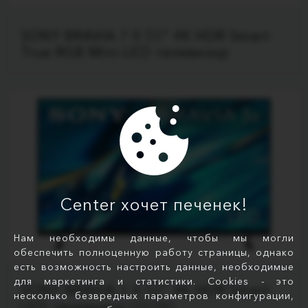
SONY BRAVIA 7 II 55" 4K HDR Smart
True RGB Mini-LED телевизор
Center хочет печенек!
Нам необходимы данные, чтобы мы могли
обеспечить полноценную работу страницы, однако
есть возможность настроить данные, необходимые
для маркетинга и статистики. Cookies - это
SONY BRAVIA 3 II 50" 4K HDR Smart
несколько безвредных параметров конфигурации,
LED телевизор (2026)