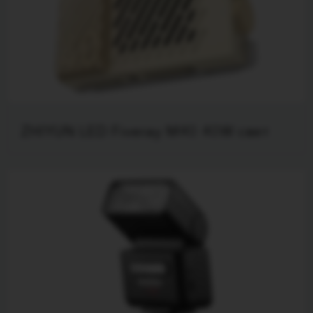
ZHIYUN LED Fiveray M40 40W свет