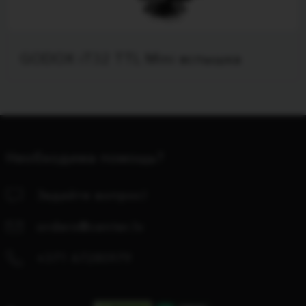
GODOX iT32 TTL Mini вспышка
Необходима помощь?
Задайте вопрос!
orders@center.lv
+371 67280979