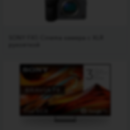
SONY FX5 Cinema камера с XLR
рукояткой