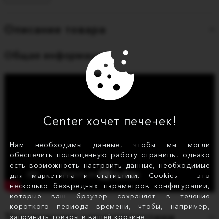
Описание товара
Общая информация
Center хочет печенек!
Нам необходимы данные, чтобы мы могли
обеспечить полноценную работу страницы, однако
есть возможность настроить данные, необходимые
для маркетинга и статистики. Cookies - это
несколько безвредных параметров конфигурации,
которые ваш браузер сохраняет в течение
короткого периода времени, чтобы, например,
Технические характеристики
запомнить товары в вашей корзине.