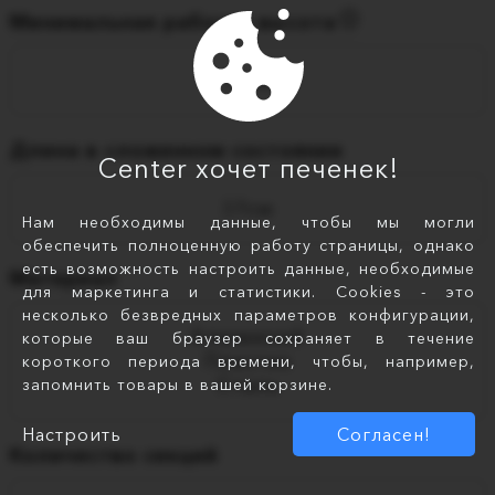
Минимальная рабочая высота
33см
Длина в сложенном состоянии
Center хочет печенек!
37см
Нам необходимы данные, чтобы мы могли
обеспечить полноценную работу страницы, однако
есть возможность настроить данные, необходимые
Материал
для маркетинга и статистики. Cookies - это
несколько безвредных параметров конфигурации,
Алюминий
которые ваш браузер сохраняет в течение
Пластик
короткого периода времени, чтобы, например,
Сталь
запомнить товары в вашей корзине.
Настроить
Согласен!
Количество секций