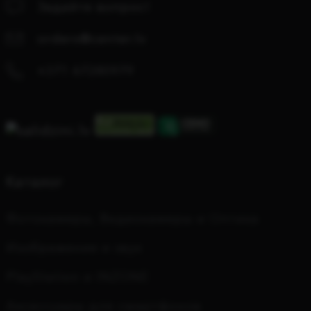
Задайте вопрос!
orders@center.lv
+371 67280979
Каталог
Фотокамеры, Видеокамеры и Оптика
Изображение и звук
PlayStation и INZONE
Аксессуары для смартфонов