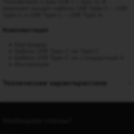
Thunderbolt 3 или USB 3.1 Gen 2). В
комплект входят кабели USB Type-C — USB
Type-C и USB Type-C — USB Type-A.
Комплектация
Картридер
Кабель USB Type-C на Type-C
Кабель USB Type-C на стандартный A
Инструкция
Технические характеристики
Необходима помощь?