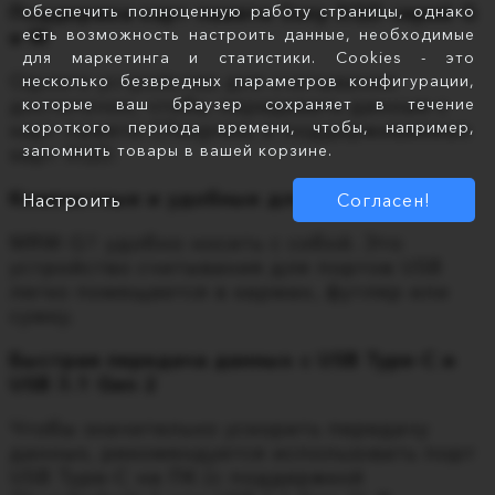
обеспечить полноценную работу страницы, однако
Поддержка карт памяти Sony XQD серий G
есть возможность настроить данные, необходимые
и M
для маркетинга и статистики. Cookies - это
Одного устройства для считывания
несколько безвредных параметров конфигурации,
которые ваш браузер сохраняет в течение
достаточно, чтобы передавать данные с
короткого периода времени, чтобы, например,
карт памяти CFexpress и поддерживаемых
запомнить товары в вашей корзине.
карт XQD.
Компактные и удобные для переноски
Настроить
Согласен!
MRW-G1 удобно носить с собой. Это
устройство считывания для портов USB
легко помещается в карман, футляр или
сумку.
Быстрая передача данных с USB Type-C и
USB 3.1 Gen 2
Чтобы значительно ускорить передачу
данных, рекомендуется использовать порт
USB Type-C на ПК (с поддержкой