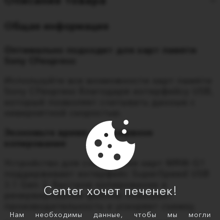
Описание товара
Общая информация
Оптимально подходит для карт памяти
Sony CFexpress
Используйте все возможности карт памяти
Sony CFexpress благодаря интерфейсу USB,
который позволяет считывать данные с
невероятной скоростью.
Экономьте время на резервное
копирование
Устройство для считывания карт MRW-G1
поддерживает интерфейс SuperSpeed USB
3.1 Gen 2. Быстрое копирование и
Center хочет печенек!
резервирование файлов повышает
производительность и ускоряет съемку.
Нам необходимы данные, чтобы мы могли