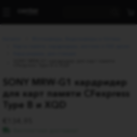
Каталог
Фотокамеры, Видеокамеры и Оптика
Карты памяти, кардридеры, жесткие и SSD диски
Кард ридеры, док-станции
SONY MRW-G1 кардридер для карт памяти
CFexpress Type B и XQD
SONY MRW-G1 кардридер
для карт памяти CFexpress
Type B и XQD
134.95
Бесплатная доставка!