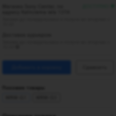
Магазин Sony Center, по
ДОСТУПНО
адресу Kalnciema iela 137A
Закажи до понедельника и получи во вторник с
10:00
Доставка курьером
Закажи до понедельника и получи во вторник с
10:00
Добавить в корзину
Сравнить
Похожие товары
MRW-G1
MRW-G3