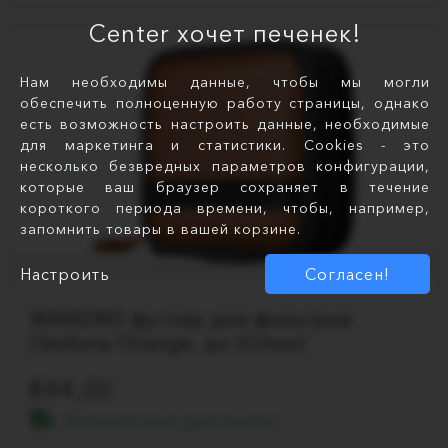
Center хочет печенек!
Нам необходимы данные, чтобы мы могли
обеспечить полноценную работу страницы, однако
есть возможность настроить данные, необходимые
для маркетинга и статистики. Cookies - это
несколько безвредных параметров конфигурации,
которые ваш браузер сохраняет в течение
короткого периода времени, чтобы, например,
запомнить товары в вашей корзине.
Настроить
Согласен!
WANDRD футляр для фильтров
(Sedona Orange, до 82mm)
44.00
Бесплатная доставка!