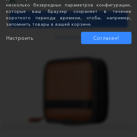
Бесплатная доставка!
несколько безвредных параметров конфигурации,
которые ваш браузер сохраняет в течение
короткого периода времени, чтобы, например,
Добавить в корзину
запомнить товары в вашей корзине.
Сравнить
Настроить
Согласен!