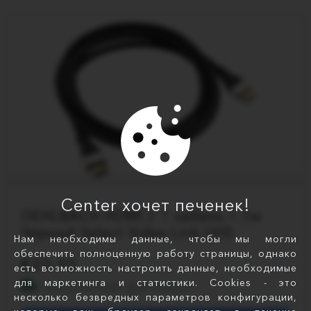
Center хочет печенек!
OEHLBACH HDMI 2.1 кабель 1.5м
Черный Select Video Link UHS
Нам необходимы данные, чтобы мы могли
обеспечить полноценную работу страницы, однако
29.95
есть возможность настроить данные, необходимые
для маркетинга и статистики. Cookies - это
Бесплатная доставка!
несколько безвредных параметров конфигурации,