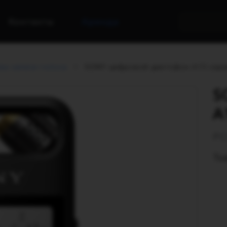
Контакты
Аренда
ва записи голоса
SONY цифровой диктофон A10 сери
S
A
PC
То