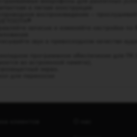
страиваемые микрофоны для различных усло
мпактная и легкая конструкция
спроводное воспроизведение — прослушивай
UETOOTH®
равляйте записью и изменяйте настройки п
иложения
писывайте звук в превосходном качестве ауд
икладное программное обеспечение для ПК (S
анится во встроенной памяти),
трозащитный экран,
хол для переноски
ка клиентов
О нас