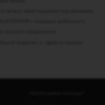
вий записи
те записи через наушники или динамики
о BLUETOOTH® с помощью мобильного
ио высокого разрешения
ound Organizer 2 / файл установки
Необходима помощь?