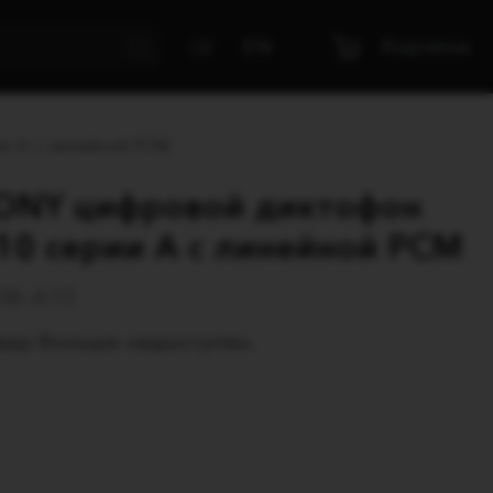
Kорзина
LV
EN
и A c линейной PCM
ONY цифровой диктофон
10 серии A c линейной PCM
M-A10
вар больше недоступен.