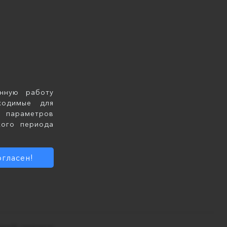
нную работу
ходимые для
х параметров
кого периода
гласен!