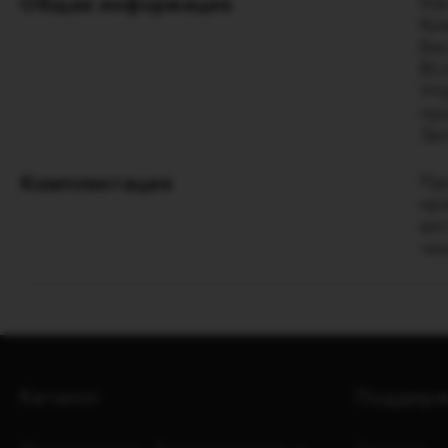
Общая информация
На
Ко
Бе
BL
Уп
пр
За
Комплектация
Пр
хр
ве
че
Каталог
Поддерж