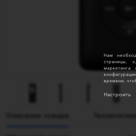
Нам необхо
страницы, 
маркетинга 
конфигураци
времени, что
Настроить
Описание товара
Технически