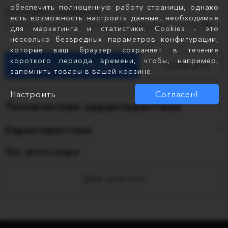
обеспечить полноценную работу страницы, однако
Доставка курьером
есть возможность настроить данные, необходимые
Получи сегодня и получи во вторник с 10:00
для маркетинга и статистики. Cookies - это
несколько безвредных параметров конфигурации,
которые ваш браузер сохраняет в течение
короткого периода времени, чтобы, например,
Добавить в корзину
Сравнить
запомнить товары в вашей корзине.
Настроить
Согласен!
Технические характеристики
Характеристики
Тип аксессуара
Для очистки