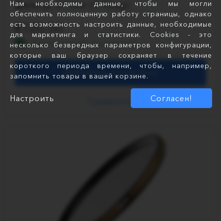
Нам необходимы данные, чтобы мы могли
фильтр, 67mm (4-Stop)
обеспечить полноценную работу страницы, однако
есть возможность настроить данные, необходимые
120.00
для маркетинга и статистики. Cookies - это
Бесплатная доставка!
несколько безвредных параметров конфигурации,
которые ваш браузер сохраняет в течение
короткого периода времени, чтобы, например,
Добавить в корзину
запомнить товары в вашей корзине.
Настроить
Согласен!
Сравнить