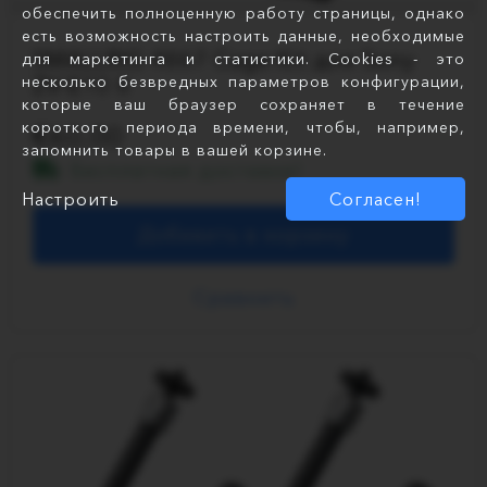
обеспечить полноценную работу страницы, однако
есть возможность настроить данные, необходимые
SMALLRIG 4867 Cage Kit для Sony
для маркетинга и статистики. Cookies - это
несколько безвредных параметров конфигурации,
ZV-E10 II
которые ваш браузер сохраняет в течение
короткого периода времени, чтобы, например,
60.00
запомнить товары в вашей корзине.
Бесплатная доставка!
Настроить
Согласен!
Добавить в корзину
Сравнить